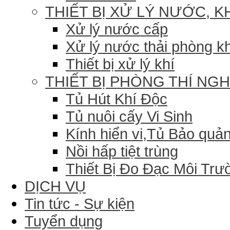
THIẾT BỊ XỬ LÝ NƯỚC, K
Xử lý nước cấp
Xử lý nước thải phòng k
Thiết bị xử lý khí
THIẾT BỊ PHÒNG THÍ NG
Tủ Hút Khí Độc
Tủ nuôi cấy Vi Sinh
Kính hiển vi,Tủ Bảo quản
Nồi hấp tiệt trùng
Thiết Bị Đo Đạc Môi Trư
DỊCH VỤ
Tin tức - Sự kiện
Tuyển dụng