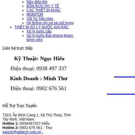
Máy điện tim
BỒN RỬA TAY Y TẾ
Địa chỉ: 73
CÁC THIẾT BỊ KHÁC
MONITOR
Vật Tư Tiêu Hao
Thừa, Tỉnh
Hệ thống nội soi tai mũ họng
THIẾT BỊ XỬ LÝ NƯỚC,KHí,RÁC
Xử lý nước cấp
Xử lý nước thải phòng khám,
Hotline: Mr
bệnh viện
Liên hệ trực tiếp
Ms.Thư 090
Kỹ Thuật: Ngọc Hiếu
Emai
l :
atst
Điện thoại
: 0938 497 337
Kinh Doanh : Minh Thư
Web
:
www.a
Điện thoại
:
0902 676 561
Hỗ Trợ Trực Tuyến
732/1 Ấp Bình Cang 1, Xã Thủ Thừa, Tỉnh
Tây Ninh, Việt Nam.
Hotline 1:
0938497337-Hiếu
Hotline 2:
0902 676 561 - Thư
salesh@atstech.com.vn -