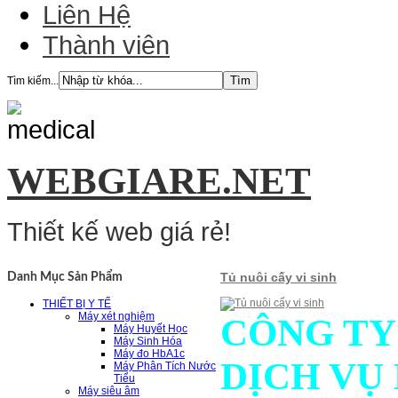
Liên Hệ
Thành viên
Tìm kiếm...
WEBGIARE.NET
Thiết kế web giá rẻ!
Tủ nuôi cấy vi sinh
Danh Mục Sản Phẩm
THIẾT BỊ Y TẾ
Máy xét nghiệm
CÔNG TY
Máy Huyết Học
Máy Sinh Hóa
Máy đo HbA1c
DỊCH VỤ
Máy Phân Tích Nước
Tiểu
Máy siêu âm