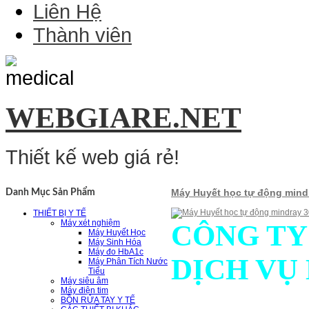
Liên Hệ
Thành viên
WEBGIARE.NET
Thiết kế web giá rẻ!
Máy Huyết học tự động mind
Danh Mục Sản Phẩm
THIẾT BỊ Y TẾ
Máy xét nghiệm
CÔNG TY
Máy Huyết Học
Máy Sinh Hóa
Máy đo HbA1c
DỊCH VỤ
Máy Phân Tích Nước
Tiểu
Máy siêu âm
Máy điện tim
BỒN RỬA TAY Y TẾ