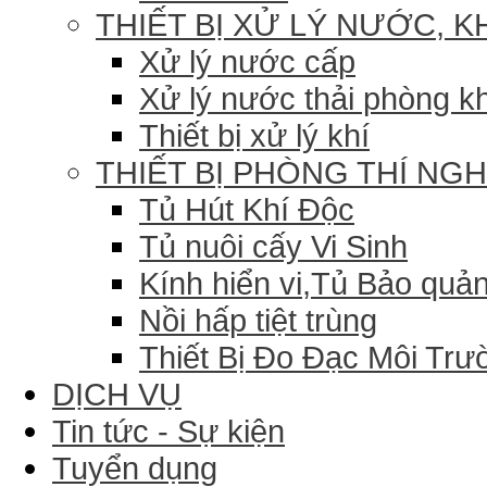
THIẾT BỊ XỬ LÝ NƯỚC, K
Xử lý nước cấp
Xử lý nước thải phòng k
Thiết bị xử lý khí
THIẾT BỊ PHÒNG THÍ NG
Tủ Hút Khí Độc
Tủ nuôi cấy Vi Sinh
Kính hiển vi,Tủ Bảo quản
Nồi hấp tiệt trùng
Thiết Bị Đo Đạc Môi Trư
DỊCH VỤ
Tin tức - Sự kiện
Tuyển dụng