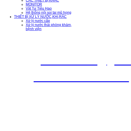
Địa chỉ: 73
CÁC THIẾT BỊ KHÁC
MONITOR
Vật Tư Tiêu Hao
Thừa, Tỉnh
Hệ thống nội soi tai mũ họng
THIẾT BỊ XỬ LÝ NƯỚC,KHí,RÁC
Xử lý nước cấp
Xử lý nước thải phòng khám,
Hotline: Mr
bệnh viện
Ms.Thư 0902 676 561
Emai
l :
atstech.sales@gma
Web
:
www.atstech.com.vn