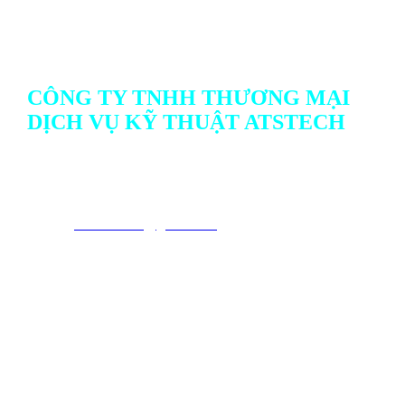
CÔNG TY TNHH THƯƠNG MẠI
DỊCH VỤ KỸ THUẬT ATSTECH
Địa chỉ: 732/1 Ấp Bình Cang 1, Xã Thủ Thừa, Tỉnh Tây
Ninh, Việt Nam
Hotline: Mr.Hiếu : 0938 497 337 hay Ms.Thư 0902 676 561
Emai
l :
atstech.sales@gmail.com