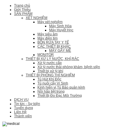
Trang chủ
Giới Thiệu
SẢN PHẨM
XÉT NGHIỆM
Máy xét nghiệm
Máy Sinh Hóa
Máy Huyết Học
Máy siêu âm
Máy điện tim
BỒN RỬA TAY Y TẾ
CÁC THIẾT BỊ KHÁC
MÁY GÂY MÊ
MONITOR
THIẾT BỊ XỬ LÝ NƯỚC, KHÍ,RÁC
Xử lý nước cấp
Xử lý nước thải phòng khám, bệnh viện
Thiết bị xử lý khí
THIẾT BỊ PHÒNG THÍ NGHIỆM
Tủ Hút Khí Độc
Tủ nuôi cấy Vi Sinh
Kính hiển vi,Tủ Bảo quản kính
Nồi hấp tiệt trùng
Thiết Bị Đo Đạc Môi Trường
DỊCH VỤ
Tin tức - Sự kiện
Tuyển dụng
Liên Hệ
Thành viên