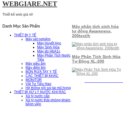
WEBGIARE.NET
Thiết kế web giá rẻ!
Máy phân tích sinh hóa
Danh Mục Sản Phẩm
tự động Awareness,
THIẾT BỊ Y TẾ
200test/h
Máy xét nghiệm
Máy Huyết Học
Máy Sinh Hóa
Máy đo HbA1c
Máy Phân Tích Nước
Máy Phân Tích Sinh Hóa
Tiểu
Tự Động XL-200
Máy siêu âm
Máy điện tim
BỒN RỬA TAY Y TẾ
CÁC THIẾT BỊ KHÁC
MONITOR
Web
:
www.atstech.com.vn
Vật Tư Tiêu Hao
Hệ thống nội soi tai mũ họng
THIẾT BỊ XỬ LÝ NƯỚC,KHí,RÁC
Xử lý nước cấp
Xử lý nước thải phòng khám,
bệnh viện