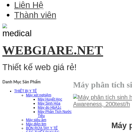
Liên Hệ
Thành viên
WEBGIARE.NET
Thiết kế web giá rẻ!
Máy phân tích si
Danh Mục Sản Phẩm
THIẾT BỊ Y TẾ
Máy xét nghiệm
Máy Huyết Học
Máy Sinh Hóa
Máy đo HbA1c
Máy Phân Tích Nước
Tiểu
Máy siêu âm
Máy p
Máy điện tim
BỒN RỬA TAY Y TẾ