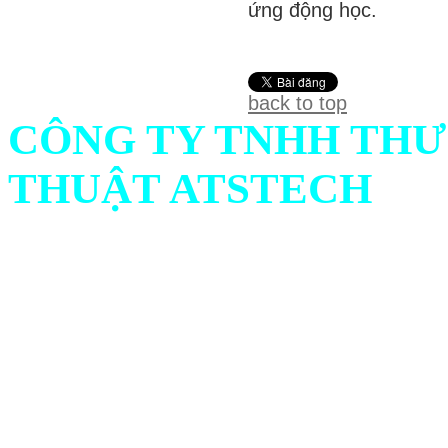
ứng động học.
back to top
CÔNG TY TNHH THƯ
THUẬT ATSTECH
Địa chỉ: 732/1 Ấp Bình C
Ninh, Việt Nam
Hotline: Mr.Hiếu : 0938 
561