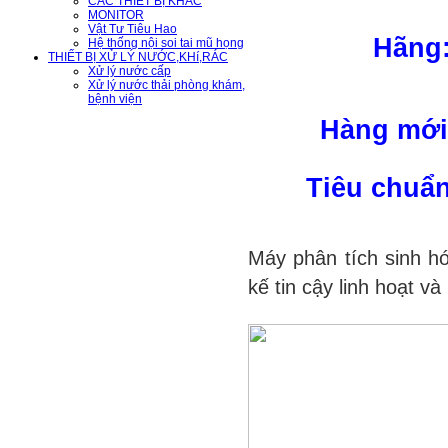
CÁC THIẾT BỊ KHÁC
MONITOR
Vật Tư Tiêu Hao
Hãng:
Hệ thống nội soi tai mũ họng
THIẾT BỊ XỬ LÝ NƯỚC,KHí,RÁC
Xử lý nước cấp
Xử lý nước thải phòng khám,
bệnh viện
Hàng mới
Tiêu chuẩ
Máy phân tích sinh hó
kế tin cậy linh hoạt và 