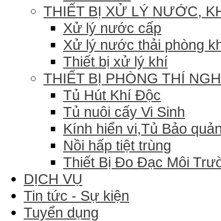
THIẾT BỊ XỬ LÝ NƯỚC, K
Xử lý nước cấp
Xử lý nước thải phòng k
Thiết bị xử lý khí
THIẾT BỊ PHÒNG THÍ NG
Tủ Hút Khí Độc
Tủ nuôi cấy Vi Sinh
Kính hiển vi,Tủ Bảo quản
Nồi hấp tiệt trùng
Thiết Bị Đo Đạc Môi Trư
DỊCH VỤ
Tin tức - Sự kiện
Tuyển dụng