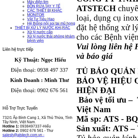
Máy điện tim
ATSTECH
chuyên
BỒN RỬA TAY Y TẾ
CÁC THIẾT BỊ KHÁC
MONITOR
loại, dụng cụ inox
Vật Tư Tiêu Hao
Hệ thống nội soi tai mũ họng
đặt hệ thống xử l
THIẾT BỊ XỬ LÝ NƯỚC,KHí,RÁC
Xử lý nước cấp
cho các Bệnh viện
Xử lý nước thải phòng khám,
bệnh viện
Vui lòng liên hệ 
Liên hệ trực tiếp
và báo giá
Kỹ Thuật: Ngọc Hiếu
TỦ BẢO QUẢN K
Điện thoại
: 0938 497 337
BẢO VỆ HIỆU
Kinh Doanh : Minh Thư
HIỆN ĐẠI
Điện thoại
:
0902 676 561
Bảo vệ tối ưu – 
Việt Nam
Hỗ Trợ Trực Tuyến
Mã sp: ATS - BQ
732/1 Ấp Bình Cang 1, Xã Thủ Thừa, Tỉnh
Tây Ninh, Việt Nam.
Sản xuất: ATS –
Hotline 1:
0938497337-Hiếu
Hotline 2:
0902 676 561 - Thư
salesh@atstech.com.vn -