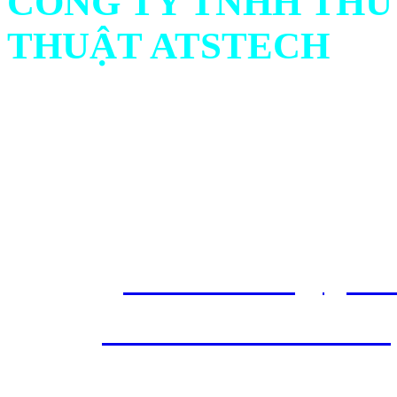
CÔNG TY TNHH THƯ
THUẬT ATSTECH
Địa chỉ: 732/1 Ấp Bình C
Ninh, Việt Nam
Hotline: Mr.Hiếu : 0938 
561
Emai
l :
atstech.sales@gma
Web
:
www.atstech.com.vn