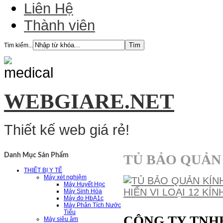
Liên Hệ
Thành viên
Tìm kiếm...
WEBGIARE.NET
Thiết kế web giá rẻ!
TỦ BẢO QUẢN 
Danh Mục Sản Phẩm
THIẾT BỊ Y TẾ
Máy xét nghiệm
Máy Huyết Học
Máy Sinh Hóa
Máy đo HbA1c
Máy Phân Tích Nước
Tiểu
CÔNG TY TNH
Máy siêu âm