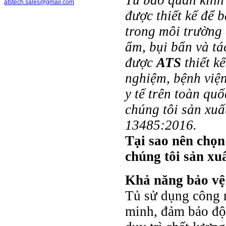
Tủ bảo quản kính 
atstech.sales@gmail.com
được thiết kế để
trong môi trường 
ẩm, bụi bẩn và tá
được
ATS
thiết k
nghiệm, bệnh viện
y tế trên toàn qu
chúng tôi sản xuấ
13485:2016.
Tại sao nên ch
chúng tôi sản xu
Khả năng bảo vệ 
Tủ sử dụng công 
minh, đảm bảo độ 