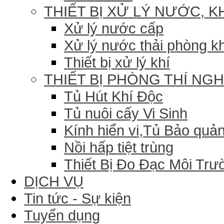
THIẾT BỊ XỬ LÝ NƯỚC, K
Xử lý nước cấp
Xử lý nước thải phòng k
Thiết bị xử lý khí
THIẾT BỊ PHÒNG THÍ NG
Tủ Hút Khí Độc
Tủ nuôi cấy Vi Sinh
Kính hiển vi,Tủ Bảo quản
Nồi hấp tiệt trùng
Thiết Bị Đo Đạc Môi Trư
DỊCH VỤ
Tin tức - Sự kiện
Tuyển dụng