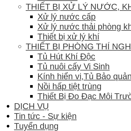
THIẾT BỊ XỬ LÝ NƯỚC, K
Xử lý nước cấp
Xử lý nước thải phòng k
Thiết bị xử lý khí
THIẾT BỊ PHÒNG THÍ NG
Tủ Hút Khí Độc
Tủ nuôi cấy Vi Sinh
Kính hiển vi,Tủ Bảo quản
Nồi hấp tiệt trùng
Thiết Bị Đo Đạc Môi Trư
DỊCH VỤ
Tin tức - Sự kiện
Tuyển dụng