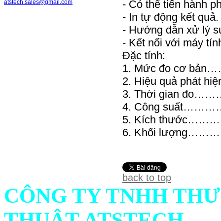
- Có thể tiến hành ph
atstech.sales@gmail.com
- In tự động kết quả.
- Hướng dẫn xử lý s
- Kết nối với máy tí
Đặc tính:
1. Mức đo cơ bả
2. Hiệu quả phát
3. Thời gian đo…
4. Công suất……
5. Kích thước……
6. Khối lượng…
back to top
CÔNG TY TNHH THƯ
THUẬT ATSTECH