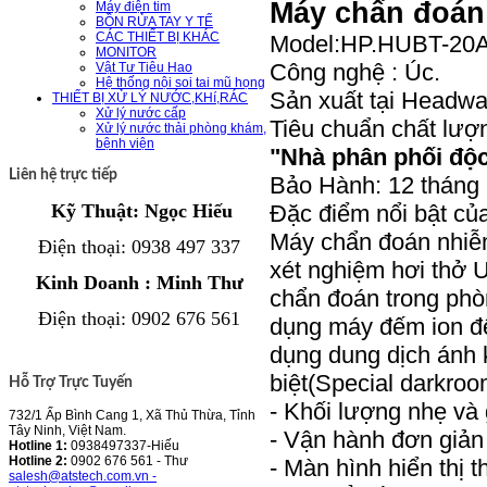
Máy chẩn đoán 
Máy điện tim
BỒN RỬA TAY Y TẾ
CÁC THIẾT BỊ KHÁC
Model:HP.HUBT-20
MONITOR
Công nghệ : Úc.
Vật Tư Tiêu Hao
Hệ thống nội soi tai mũ họng
Sản xuất tại Headw
THIẾT BỊ XỬ LÝ NƯỚC,KHí,RÁC
Xử lý nước cấp
Tiêu chuẩn chất lư
Xử lý nước thải phòng khám,
bệnh viện
"Nhà phân phối độ
Liên hệ trực tiếp
Bảo Hành: 12 tháng
Đặc điểm nổi bật củ
Kỹ Thuật: Ngọc Hiếu
Máy chẩn đoán nhiễ
Điện thoại
: 0938 497 337
xét nghiệm hơi thở 
Kinh Doanh : Minh Thư
chẩn đoán trong phò
Điện thoại
:
0902 676 561
dụng máy đếm ion để
dụng dung dịch ánh ki
biệt(Special darkroo
Hỗ Trợ Trực Tuyến
- Khối lượng nhẹ và
732/1 Ấp Bình Cang 1, Xã Thủ Thừa, Tỉnh
Tây Ninh, Việt Nam.
- Vận hành đơn giản 
Hotline 1:
0938497337-Hiếu
Hotline 2:
0902 676 561 - Thư
- Màn hình hiển thị th
salesh@atstech.com.vn -