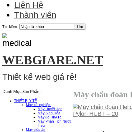
Liên Hệ
Thành viên
Tìm kiếm...
WEBGIARE.NET
Thiết kế web giá rẻ!
Máy chẩn đoán H
Danh Mục Sản Phẩm
THIẾT BỊ Y TẾ
Máy xét nghiệm
Máy Huyết Học
Máy Sinh Hóa
Máy đo HbA1c
Máy Phân Tích Nước
Tiểu
Máy siêu âm